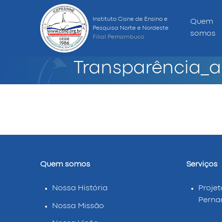
Instituto Cisne de Ensino e
Quem
Pesquisa Norte e Nordeste
somos
Filial Pernambuco
Transparência_a
Quem somos
Serviços
Nossa História
Projet
Pern
Nossa Missão